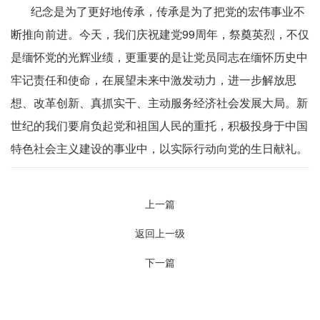
纪念是为了更好地传承，传承是为了把党的宏伟事业不
断推向前进。今天，我们庆祝建党99周年，祭奠英烈，不仅
是缅怀党的光辉业绩，更重要的是让党员同志在缅怀历史中
牢记责任和使命，在展望未来中激发动力，进一步解放思
想、改革创新、真抓实干、主动服务经济社会发展大局。新
世纪的我们要肩负起党和祖国人民的重托，积极投身于中国
特色社会主义建设的事业中，以实际行动向党的生日献礼。
上一篇
返回上一级
下一篇