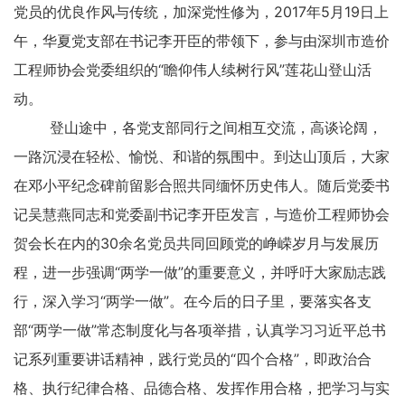
党员的优良作风与传统，加深党性修为，2017年5月19日上
午，华夏党支部在书记李开臣的带领下，参与由深圳市造价
工程师协会党委组织的“瞻仰伟人续树行风”莲花山登山活
动。
登山途中，各党支部同行之间相互交流，高谈论阔，
一路沉浸在轻松、愉悦、和谐的氛围中。到达山顶后，大家
在邓小平纪念碑前留影合照共同缅怀历史伟人。随后党委书
记吴慧燕同志和党委副书记李开臣发言，与造价工程师协会
贺会长在内的30余名党员共同回顾党的峥嵘岁月与发展历
程，进一步强调“两学一做”的重要意义，并呼吁大家励志践
行，深入学习“两学一做”。在今后的日子里，要落实各支
部“两学一做”常态制度化与各项举措，认真学习习近平总书
记系列重要讲话精神，践行党员的“四个合格”，即政治合
格、执行纪律合格、品德合格、发挥作用合格，把学习与实