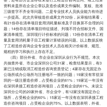
资料未盖所在企业公章以及造价成果文件编制、复核、批准
三级签字不齐全等问题。二是专业技术人员执业能力有待进
一步提高。此次共审核造价成果文件32份，从审核结果看，
有21份存在清单项目套用消耗量标准及子目换算不合理的问
题；14份存在清单项目特征描述、列项不符合招标文件、国
家清单规范、深圳现行计价标准的问题；13份存在清单工程
量及套用消耗量子目工程量计算错误的问题。以上数据反映
了工程造价咨询企业专业技术人员在相关计价标准、规范、
规程的学习和执行上存在不足。
（四）部分外省、市企业在深圳从业行为不规范。本次
共抽查外省、市企业深圳分公司31家，检查结果显示，有3
家已注销或取消工程造价咨询资质登记；4家存在无固定办
公场所或办公场所与注册地不一致的问题；19家没有常驻深
圳的一级注册造价师，占受检企业的61%；19家近一年没有
在深圳承接工程造价咨询项目，占受检企业的61%。未设立
深圳分公司的20家外省、市企业中，有12家没有固定办公
场所，占受检企业的60%；15家近一年没有在深圳承接工程
造价咨询项目，占受检企业的75%。以上数据表明，外省、